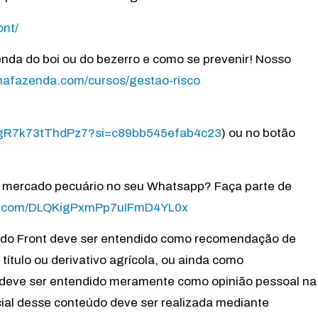
ont/
venda do boi ou do bezerro e como se prevenir! Nosso
/nafazenda.com/cursos/gestao-risco
2ggR7k73tThdPz7?si=c89bb545efab4c23
) ou no botão
e mercado pecuário no seu Whatsapp? Faça parte de
pp.com/DLQKigPxmPp7uIFmD4YL0x
s do Front deve ser entendido como recomendação de
ítulo ou derivativo agrícola, ou ainda como
deve ser entendido meramente como opinião pessoal na
cial desse conteúdo deve ser realizada mediante