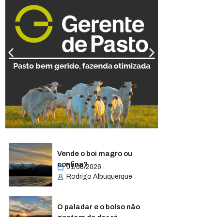
Vende o boi magro ou
confina?
01/08/2026
Rodrigo Albuquerque
O paladar e o bolso não