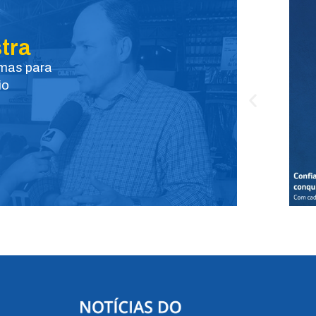
o
volume.
tra
emas para
io