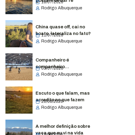
gostam de dar ré
18/07/2026
Rodrigo Albuquerque
China quase off, cai no
boato, lateraliza no fato?
11/07/2026
Rodrigo Albuquerque
Companheiro é
companheiro…
03/07/2026
Rodrigo Albuquerque
Escuto o que falam, mas
acredito no que fazem
20/06/2026
Rodrigo Albuquerque
A melhor definição sobre
vaca que eu vi na vida
12/06/2026