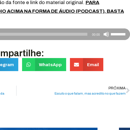
 da fonte e link do material original.
PARA
O ACIMA NA FORMA DE ÁUDIO (PODCAST), BASTA
Use
00:00
as
setas
mpartilhe:
para
legram
WhatsApp
Email
cima
ou
para
PRÓXIMA
baixo
ida
Escuto o que falam, mas acredito no que fazem
para
aumenta
ou
diminuir